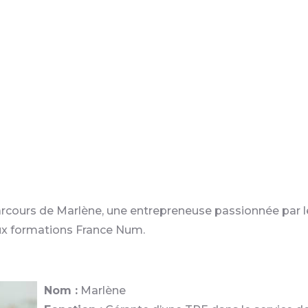
ns leur transition numérique, offre un lar
rmations adaptées à tous les besoins. Grâce
ations, de nombreux entrepreneurs ont réu
nsformer leur entreprise et à saisir de nouve
opportunités.
 parcours de Marlène, une entrepreneuse passionnée par 
aux formations France Num.
Nom :
Marlène