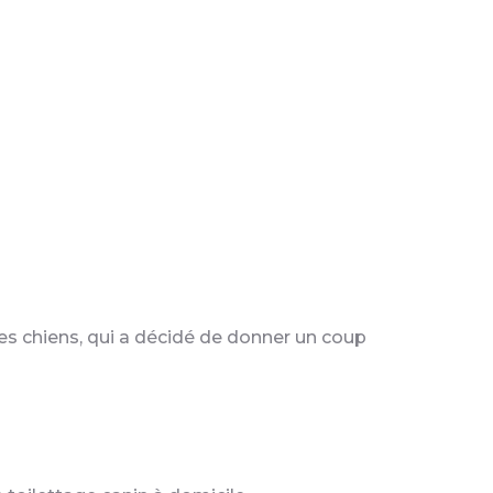
ge éventail
 à ces
ssi à
lles
les chiens, qui a décidé de donner un coup