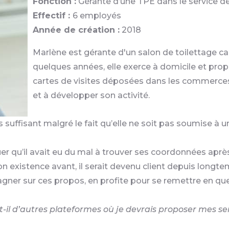
Fonction :
Gérante d’une TPE dans le service de
Effectif :
6 employés
Année de création :
2018
Marlène est gérante d'un salon de toilettage cani
quelques années, elle exerce à domicile et propo
cartes de visites déposées dans les commerces. 
et à développer son activité.
as suffisant malgré le fait qu’elle ne soit pas soumise à
uer qu’il avait eu du mal à trouver ses coordonnées après 
on existence avant, il serait devenu client depuis longte
gner sur ces propos, en profite pour se remettre en ques
e-t-il d’autres plateformes où je devrais proposer mes se